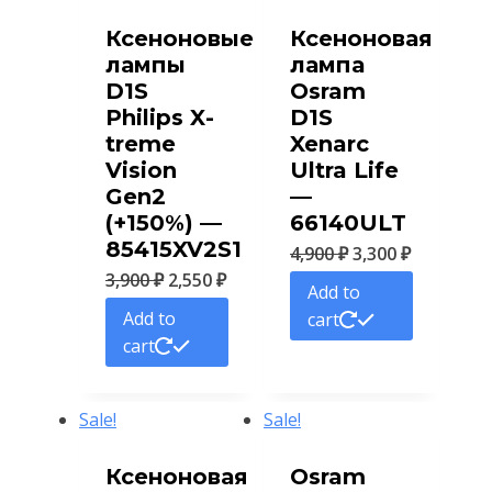
Ксеноновые
Ксеноновая
лампы
лампа
D1S
Osram
Philips X-
D1S
treme
Xenarc
Vision
Ultra Life
Gen2
—
(+150%) —
66140ULT
85415XV2S1
4,900
₽
3,300
₽
3,900
₽
2,550
₽
Add to
Add to
cart
cart
Sale!
Sale!
Ксеноновая
Osram